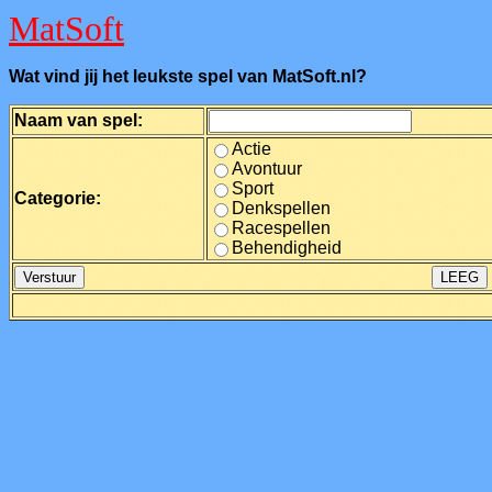
MatSoft
Wat vind jij het leukste spel van MatSoft.nl?
Naam van spel:
Actie
Avontuur
Sport
Categorie:
Denkspellen
Racespellen
Behendigheid